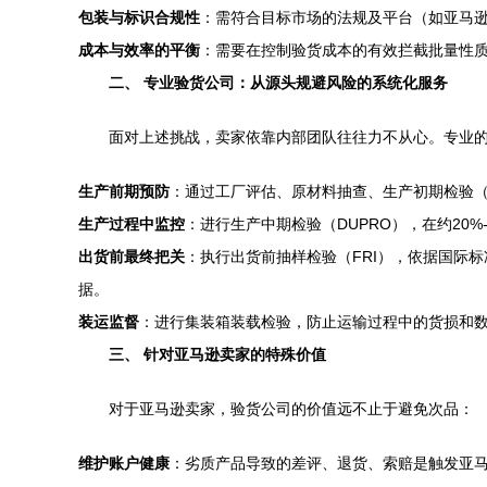
包装与标识合规性
：需符合目标市场的法规及平台（如亚马
成本与效率的平衡
：需要在控制验货成本的有效拦截批量性
二、 专业验货公司：从源头规避风险的系统化服务
面对上述挑战，卖家依靠内部团队往往力不从心。专业
生产前期预防
：通过工厂评估、原材料抽查、生产初期检验（
生产过程中监控
：进行生产中期检验（DUPRO），在约20
出货前最终把关
：执行出货前抽样检验（FRI），依据国际
据。
装运监督
：进行集装箱装载检验，防止运输过程中的货损和
三、 针对亚马逊卖家的特殊价值
对于亚马逊卖家，验货公司的价值远不止于避免次品：
维护账户健康
：劣质产品导致的差评、退货、索赔是触发亚