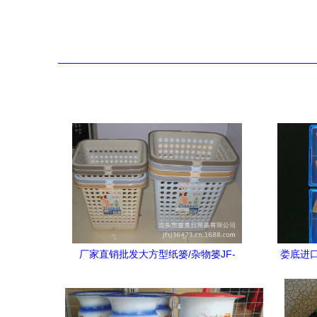
厂家直销批发大方型纸篓/杂物篓JF-
娄底进
A2164——汕头盛美日用品的高性价比选
择