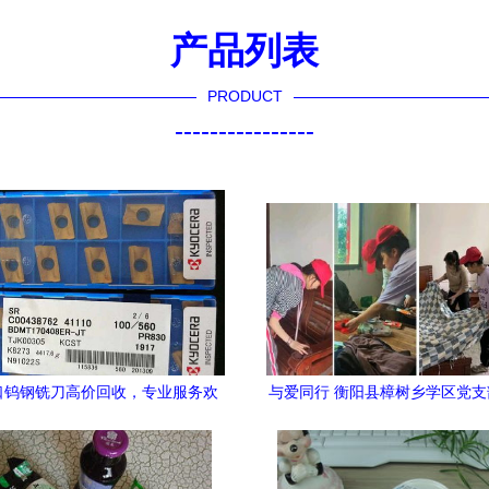
产品列表
PRODUCT
----------------
口钨钢铣刀高价回收，专业服务欢
与爱同行 衡阳县樟树乡学区党
迎您
题党日活动 传递温暖日用