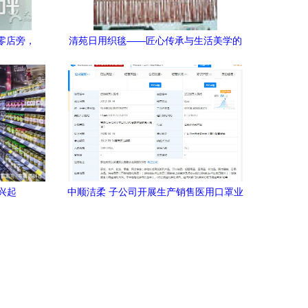
批零店旁，
清苑日用织毯——匠心传承与生活美学的
交融
兴起
中顺洁柔 子公司开展生产销售医用口罩业
务，稳健布局日用杂品市场