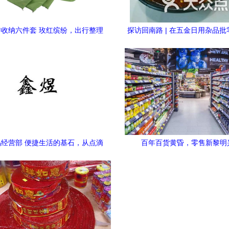
收纳六件套 玫红缤纷，出行整理
探访回南路 | 在五金日用杂品
的艺术之选
藏着一口烟火人间
经营部 便捷生活的基石，从点滴
百年百货黄昏，零售新黎明
日常看商机