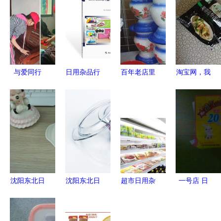
与爱同行
日用杂品行
百年老店里
淘宝网，我
衡阳县樟树
业报告（最
的海派记忆
的购物天堂
乡学区党支
新版） 旗
搪瓷脸盆、
——记与天
部开展主题
讯网深度研
搓衣板与消
猫超市圆蓝
党日活动
究解析市场
失的日常
瓶装蓝莓汁
传递温暖日
趋势与未来
的日常邂逅
用杂品
机遇
沈阳东北日
沈阳东北日
超市日用杂
一号店 日
用杂品市场
杂市场心然
品 分类与
用杂品一站
兴恒峰日杂
批发部
选购指南
式购物的智