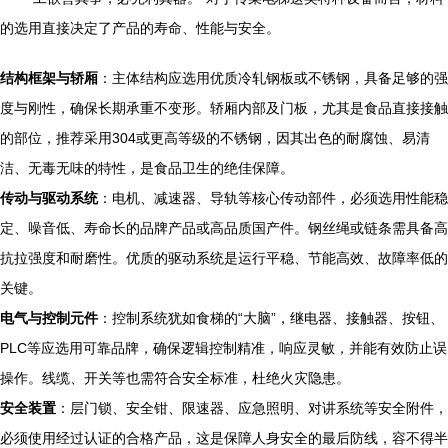
的选用直接决定了产品的寿命、性能与安全。
结构框架与轿厢
：主体结构应选用优质冷轧钢板或不锈钢，具备足够的强
度与刚性，确保长期承重不变形。轿厢内部及门板，尤其是食品直接接触
的部位，推荐采用304或更高等级的不锈钢，因其出色的耐腐蚀、易清
洁、无毒无味的特性，是食品卫生的绝佳保障。
传动与驱动系统
：电机、减速器、导轨等核心传动部件，必须选用性能稳
定、噪音低、寿命长的品牌产品或高品质国产件。钢丝绳或链条需具备高
抗拉强度和耐磨性。优质的驱动系统是运行平稳、节能高效、故障率低的
关键。
电气与控制元件
：控制系统犹如食梯的“大脑”，继电器、接触器、按钮、
PLC等应选用可靠品牌，确保逻辑控制精准，响应灵敏，并能有效防止误
操作。线缆、开关等也需符合安全标准，杜绝火灾隐患。
安全装置
：层门锁、安全钳、限速器、应急照明、对讲系统等安全附件，
必须使用经过认证的合格产品，这是保障人身安全的最后防线，容不得半