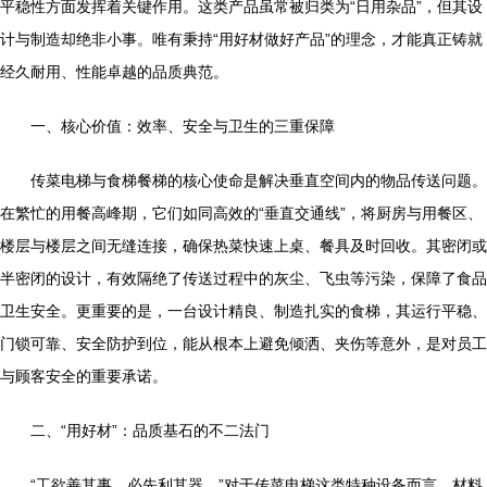
平稳性方面发挥着关键作用。这类产品虽常被归类为“日用杂品”，但其设
计与制造却绝非小事。唯有秉持“用好材做好产品”的理念，才能真正铸就
经久耐用、性能卓越的品质典范。
一、核心价值：效率、安全与卫生的三重保障
传菜电梯与食梯餐梯的核心使命是解决垂直空间内的物品传送问题。
在繁忙的用餐高峰期，它们如同高效的“垂直交通线”，将厨房与用餐区、
楼层与楼层之间无缝连接，确保热菜快速上桌、餐具及时回收。其密闭或
半密闭的设计，有效隔绝了传送过程中的灰尘、飞虫等污染，保障了食品
卫生安全。更重要的是，一台设计精良、制造扎实的食梯，其运行平稳、
门锁可靠、安全防护到位，能从根本上避免倾洒、夹伤等意外，是对员工
与顾客安全的重要承诺。
二、“用好材”：品质基石的不二法门
“工欲善其事，必先利其器。”对于传菜电梯这类特种设备而言，材料