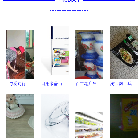
PRODUCT
----------------
与爱同行
日用杂品行
百年老店里
淘宝网，我
衡阳县樟树
业报告（最
的海派记忆
的购物天堂
乡学区党支
新版） 旗
搪瓷脸盆、
——记与天
部开展主题
讯网深度研
搓衣板与消
猫超市圆蓝
党日活动
究解析市场
失的日常
瓶装蓝莓汁
传递温暖日
趋势与未来
的日常邂逅