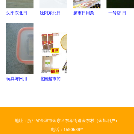
用杂品
机遇
沈阳东北日
沈阳东北日
超市日用杂
一号店 日
用杂品市场
杂市场心然
品 分类与
用杂品一站
兴恒峰日杂
批发部
选购指南
式购物的智
批发部 辽
0.65升高端
慧之选
宁地区餐具
钢化玻璃珍
批发的优质
珠水晶煲
选择
4127全方
位解析
玩具与日用
北国超市简
杂品的交换
良店 日用
乐趣 YY的
杂品，扮靓
日常分享
生活的点滴
艺术
地址：浙江省金华市金东区东孝街道金东村（金旭明户）
电话：1590539**