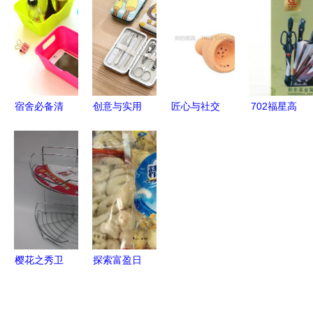
日常分享
生活的点滴
甲醛，竹炭
品亮点纷
艺术
包厂家直销
呈，引领生
批发
活美学新风
尚
宿舍必备清
创意与实用
匠心与社交
702福星高
单 那些“过
交织 居家
阿拉伯水烟
照豪华七件
期”也能妙
日用杂品点
壶的文化魅
套刀 家庭
用的日用小
亮生活美学
力与实用选
厨房的理想
物
择
之选
樱花之秀卫
探索富盈日
厨专家双层
用杂品锁具
转角架 巧
专卖与瑞虹