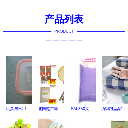
产品列表
PRODUCT
----------------
玩具与日用
北国超市简
SAI 350克
深圳礼品家
杂品的交换
良店 日用
方形炭包
居展热力开
乐趣 YY的
杂品，扮靓
高效除味去
幕 日用杂