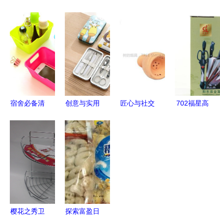
杂品的交换
良店 日用
方形炭包
居展热力开
乐趣 YY的
杂品，扮靓
高效除味去
幕 日用杂
日常分享
生活的点滴
甲醛，竹炭
品亮点纷
艺术
包厂家直销
呈，引领生
批发
活美学新风
尚
宿舍必备清
创意与实用
匠心与社交
702福星高
单 那些“过
交织 居家
阿拉伯水烟
照豪华七件
期”也能妙
日用杂品点
壶的文化魅
套刀 家庭
用的日用小
亮生活美学
力与实用选
厨房的理想
物
择
之选
樱花之秀卫
探索富盈日