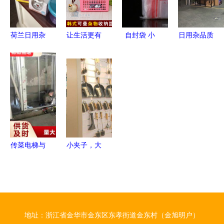
物盒
注入一抹童
乱象引担忧
话与秩序
荷兰日用杂
让生活更有
自封袋 小
日用杂品质
物一箱，让
序 泓大韩
空间里的大
量把关 验
徐州妈妈们
式可叠式收
智慧——从
货公司在亚
的日常生活
纳篮，三个
食品保鲜到
马逊电商生
更添一份欧
起包邮，轻
日用收纳的
态中的关键
式简约与安
松打造整洁
全能助手
角色
心
家居
传菜电梯与
小夹子，大
食梯餐梯
世界 『临
用好材做好
海制造』如
产品，铸就
何让欧美家
日用杂品的
庭爱不释手
地址：浙江省金华市金东区东孝街道金东村（金旭明户）
品质典范