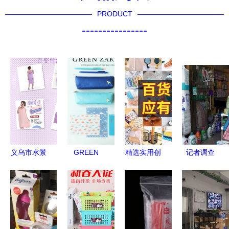
PRODUCT
----------------
义乌市水景
GREEN
精选实用创
记者调查
文日用品厂
ZAKKA糖
意商务礼品
山东多地惊
专注高品质
果色木马
兼具格调与
现“套牌蝇
汽车后备箱
PU皮笔袋
性价比的办
香”，日用
收纳袋与置
为你的书桌
公日用杂品
小商品市场