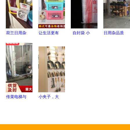
收纳袋与置
为你的书桌
公日用杂品
小商品市场
物盒
注入一抹童
乱象引担忧
话与秩序
荷兰日用杂
让生活更有
自封袋 小
日用杂品质
物一箱，让
序 泓大韩
空间里的大
量把关 验
徐州妈妈们
式可叠式收
智慧——从
货公司在亚
的日常生活
纳篮，三个
食品保鲜到
马逊电商生
更添一份欧
起包邮，轻
日用收纳的
态中的关键
式简约与安
松打造整洁
全能助手
角色
心
家居
传菜电梯与
小夹子，大
食梯餐梯
世界 『临
用好材做好
海制造』如
产品，铸就
何让欧美家