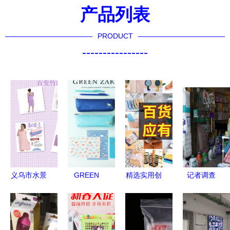
产品列表
PRODUCT
----------------
义乌市水景
GREEN
精选实用创
记者调查
文日用品厂
ZAKKA糖
意商务礼品
山东多地惊
专注高品质
果色木马
兼具格调与
现“套牌蝇
汽车后备箱
PU皮笔袋
性价比的办
香”，日用