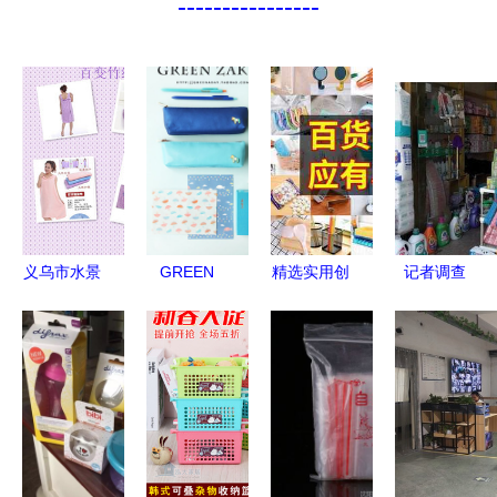
----------------
义乌市水景
GREEN
精选实用创
记者调查
文日用品厂
ZAKKA糖
意商务礼品
山东多地惊
专注高品质
果色木马
兼具格调与
现“套牌蝇
汽车后备箱
PU皮笔袋
性价比的办
香”，日用
收纳袋与置
为你的书桌
公日用杂品
小商品市场
物盒
注入一抹童
乱象引担忧
话与秩序