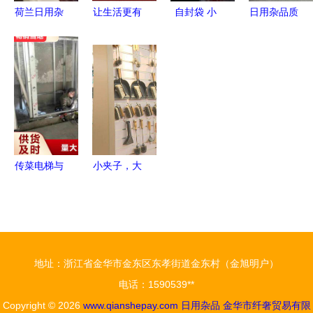
荷兰日用杂
让生活更有
自封袋 小
日用杂品质
物一箱，让
序 泓大韩
空间里的大
量把关 验
徐州妈妈们
式可叠式收
智慧——从
货公司在亚
的日常生活
纳篮，三个
食品保鲜到
马逊电商生
更添一份欧
起包邮，轻
日用收纳的
态中的关键
式简约与安
松打造整洁
全能助手
角色
心
家居
传菜电梯与
小夹子，大
食梯餐梯
世界 『临
用好材做好
海制造』如
产品，铸就
何让欧美家
日用杂品的
庭爱不释手
地址：浙江省金华市金东区东孝街道金东村（金旭明户）
品质典范
电话：1590539**
Copyright © 2026
www.qianshepay.com
日用杂品
金华市纤奢贸易有限